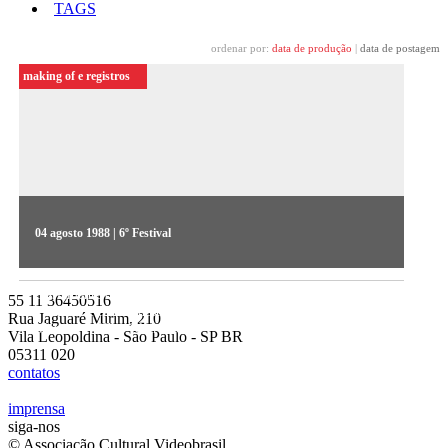
TAGS
ordenar por:
data de produção
|
data de postagem
making of e registros
04 agosto 1988 | 6º Festival
Hugo Prata dirige a primeira série do Videojornal, que cobriu
diariamente o Festival. No 1º dia, a apresentadora Astrid
55 11 36450516
Fontenelle trouxe destaques da mostra competitiva, com Rita
Rua Jaguaré Mirim, 210
Moreira e Olhar Eletrônico
Vila Leopoldina - São Paulo - SP BR
05311 020
contatos
imprensa
siga-nos
© Associação Cultural Videobrasil