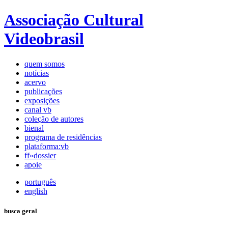
Associação Cultural
Videobrasil
quem somos
notícias
acervo
publicações
exposições
canal vb
coleção de autores
bienal
programa de residências
plataforma:vb
ff»dossier
apoie
português
english
busca geral