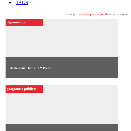
TAGS
ordenar por:
data de produção
|
data de postagem
depoimentos
Maksaens Denis | 22ª Bienal
O artista fala sobre sua obra "Mes rêves" (2021), exposta na
22ª Bienal Sesc_Videobrasil
programas públicos