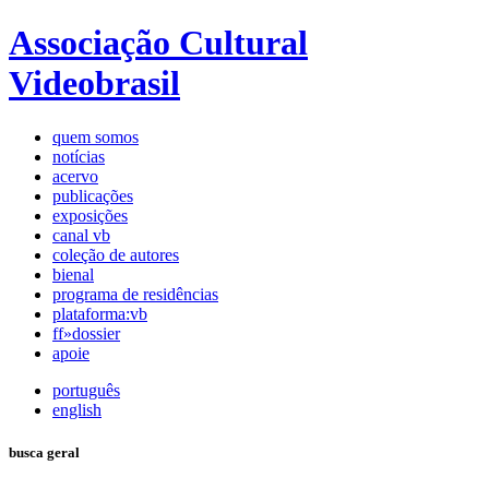
Associação Cultural
Videobrasil
quem somos
notícias
acervo
publicações
exposições
canal vb
coleção de autores
bienal
programa de residências
plataforma:vb
ff»dossier
apoie
português
english
busca geral