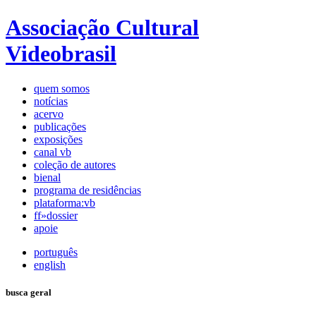
Associação Cultural
Videobrasil
quem somos
notícias
acervo
publicações
exposições
canal vb
coleção de autores
bienal
programa de residências
plataforma:vb
ff»dossier
apoie
português
english
busca geral