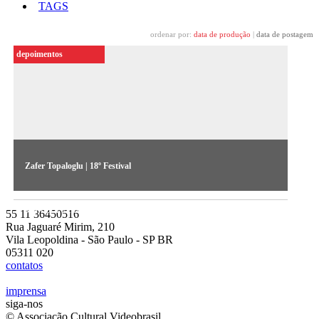
TAGS
ordenar por:
data de produção
|
data de postagem
depoimentos
Zafer Topaloglu | 18º Festival
O artista reflete sobre a construção da memória presente em
sua obra exibida do 18º Festival
55 11 36450516
Rua Jaguaré Mirim, 210
Vila Leopoldina - São Paulo - SP BR
05311 020
contatos
imprensa
siga-nos
© Associação Cultural Videobrasil