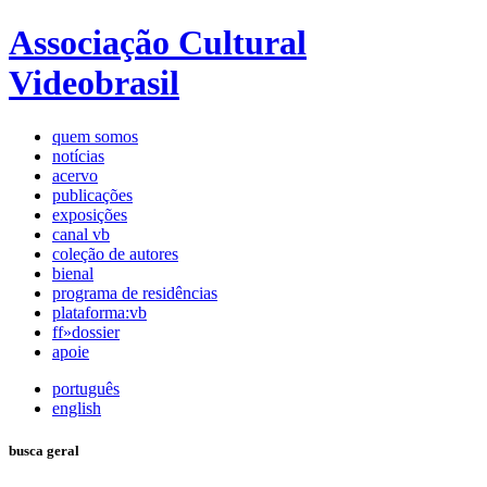
Associação Cultural
Videobrasil
quem somos
notícias
acervo
publicações
exposições
canal vb
coleção de autores
bienal
programa de residências
plataforma:vb
ff»dossier
apoie
português
english
busca geral