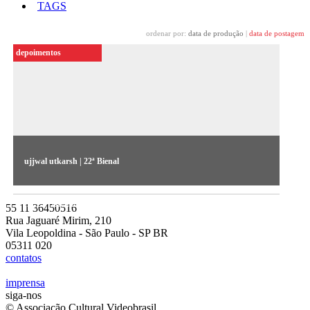
TAGS
ordenar por:
data de produção
|
data de postagem
depoimentos
ujjwal utkarsh | 22ª Bienal
O artista fala sobre sua obra “Special Service” (2017), exposta
na 22ª Bienal Sesc_Videobrasil
55 11 36450516
Rua Jaguaré Mirim, 210
Vila Leopoldina - São Paulo - SP BR
05311 020
contatos
imprensa
siga-nos
© Associação Cultural Videobrasil