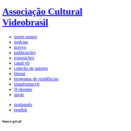
Associação Cultural
Videobrasil
quem somos
notícias
acervo
publicações
exposições
canal vb
coleção de autores
bienal
programa de residências
plataforma:vb
ff»dossier
apoie
português
english
busca geral