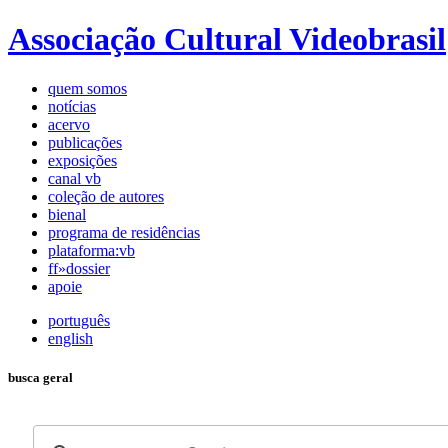
Associação Cultural Videobrasil
quem somos
notícias
acervo
publicações
exposições
canal vb
coleção de autores
bienal
programa de residências
plataforma:vb
ff»dossier
apoie
português
english
busca geral