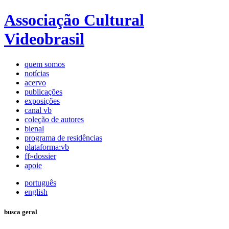
Associação Cultural
Videobrasil
quem somos
notícias
acervo
publicações
exposições
canal vb
coleção de autores
bienal
programa de residências
plataforma:vb
ff»dossier
apoie
português
english
busca geral