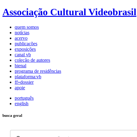
Associação Cultural Videobrasil
quem somos
notícias
acervo
publicações
exposições
canal vb
coleção de autores
bienal
programa de residências
plataforma:vb
ff»dossier
apoie
português
english
busca geral