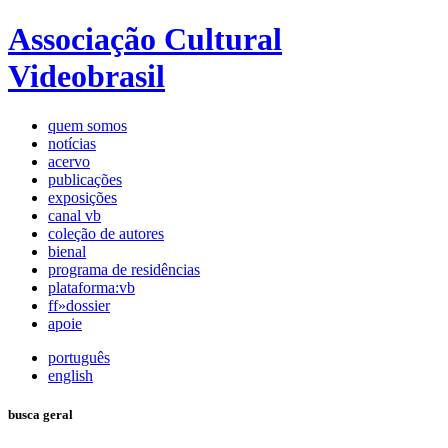
Associação Cultural
Videobrasil
quem somos
notícias
acervo
publicações
exposições
canal vb
coleção de autores
bienal
programa de residências
plataforma:vb
ff»dossier
apoie
português
english
busca geral