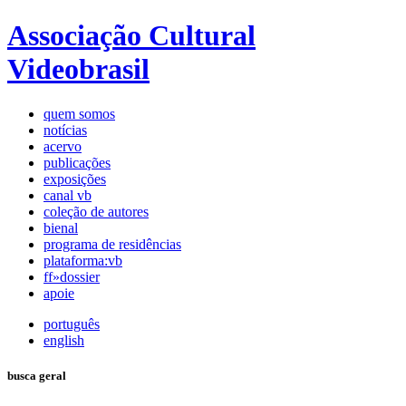
Associação Cultural
Videobrasil
quem somos
notícias
acervo
publicações
exposições
canal vb
coleção de autores
bienal
programa de residências
plataforma:vb
ff»dossier
apoie
português
english
busca geral