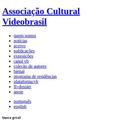
Associação Cultural
Videobrasil
quem somos
notícias
acervo
publicações
exposições
canal vb
coleção de autores
bienal
programa de residências
plataforma:vb
ff»dossier
apoie
português
english
busca geral