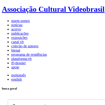
Associação Cultural Videobrasil
quem somos
notícias
acervo
publicações
exposições
canal vb
coleção de autores
bienal
programa de residências
plataforma:vb
ff»dossier
apoie
português
english
busca geral