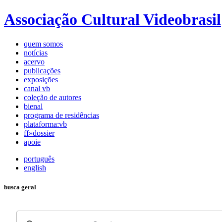
Associação Cultural Videobrasil
quem somos
notícias
acervo
publicações
exposições
canal vb
coleção de autores
bienal
programa de residências
plataforma:vb
ff»dossier
apoie
português
english
busca geral