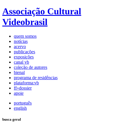
Associação Cultural
Videobrasil
quem somos
notícias
acervo
publicações
exposições
canal vb
coleção de autores
bienal
programa de residências
plataforma:vb
ff»dossier
apoie
português
english
busca geral