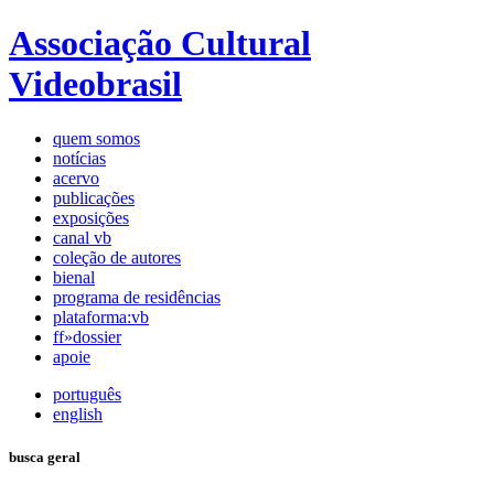
Associação Cultural
Videobrasil
quem somos
notícias
acervo
publicações
exposições
canal vb
coleção de autores
bienal
programa de residências
plataforma:vb
ff»dossier
apoie
português
english
busca geral