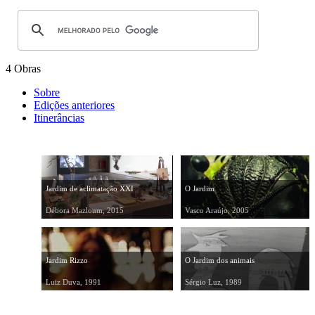
4 Obras
Sobre
Edições anteriores
Itinerâncias
Jardim de aclimatação XXI
O Jardim
Débora Mazloum, 2015
Vasco Araújo, 2005
Jardim Rizzo
O Jardim dos animais
Luiz Duva, 1991
Sérgio Luz, 1989