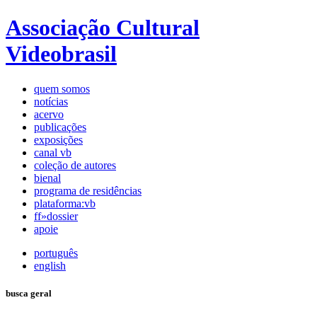
Associação Cultural
Videobrasil
quem somos
notícias
acervo
publicações
exposições
canal vb
coleção de autores
bienal
programa de residências
plataforma:vb
ff»dossier
apoie
português
english
busca geral