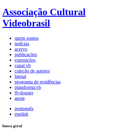
Associação Cultural
Videobrasil
quem somos
notícias
acervo
publicações
exposições
canal vb
coleção de autores
bienal
programa de residências
plataforma:vb
ff»dossier
apoie
português
english
busca geral