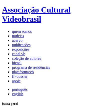
Associação Cultural
Videobrasil
quem somos
notícias
acervo
publicações
exposições
canal vb
coleção de autores
bienal
programa de residências
plataforma:vb
ff»dossier
apoie
português
english
busca geral