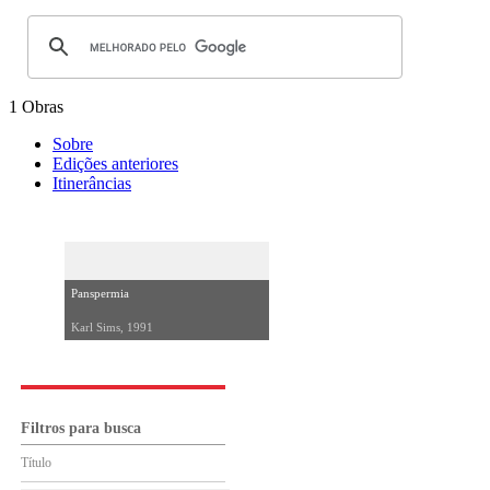
1 Obras
Sobre
Edições anteriores
Itinerâncias
Panspermia
Karl Sims, 1991
Filtros para busca
Título