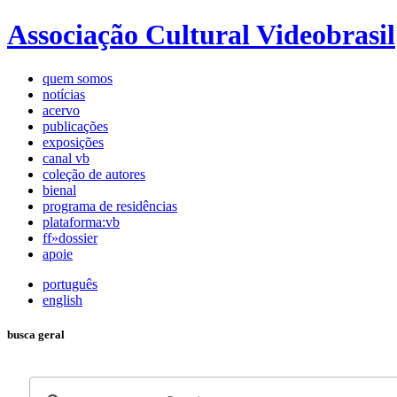
Associação Cultural Videobrasil
quem somos
notícias
acervo
publicações
exposições
canal vb
coleção de autores
bienal
programa de residências
plataforma:vb
ff»dossier
apoie
português
english
busca geral