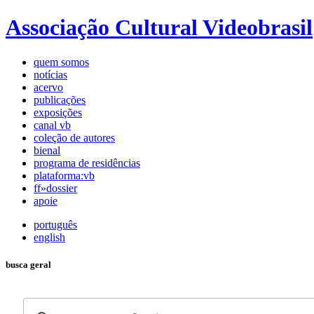
Associação Cultural Videobrasil
quem somos
notícias
acervo
publicações
exposições
canal vb
coleção de autores
bienal
programa de residências
plataforma:vb
ff»dossier
apoie
português
english
busca geral