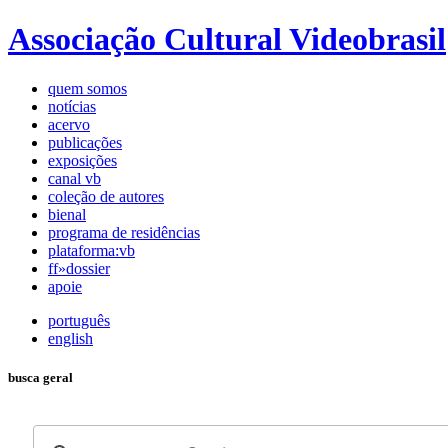
Associação Cultural Videobrasil
quem somos
notícias
acervo
publicações
exposições
canal vb
coleção de autores
bienal
programa de residências
plataforma:vb
ff»dossier
apoie
português
english
busca geral