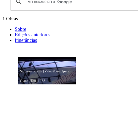
1 Obras
Sobre
Edições anteriores
Itinerâncias
Squeezangzaun (VideoPoemOpera)
Gianni Toti, 1988