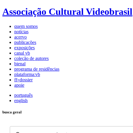
Associação Cultural Videobrasil
quem somos
notícias
acervo
publicações
exposições
canal vb
coleção de autores
bienal
programa de residências
plataforma:vb
ff»dossier
apoie
português
english
busca geral