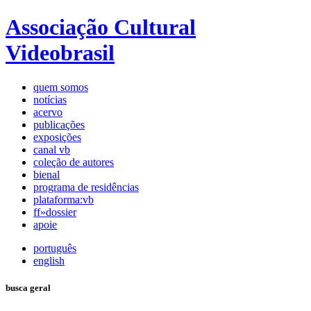
Associação Cultural
Videobrasil
quem somos
notícias
acervo
publicações
exposições
canal vb
coleção de autores
bienal
programa de residências
plataforma:vb
ff»dossier
apoie
português
english
busca geral