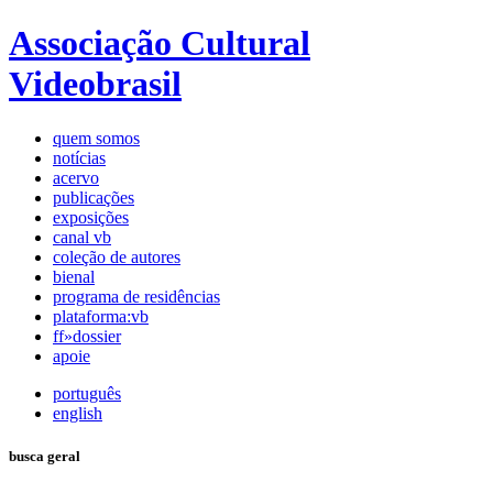
Associação Cultural
Videobrasil
quem somos
notícias
acervo
publicações
exposições
canal vb
coleção de autores
bienal
programa de residências
plataforma:vb
ff»dossier
apoie
português
english
busca geral