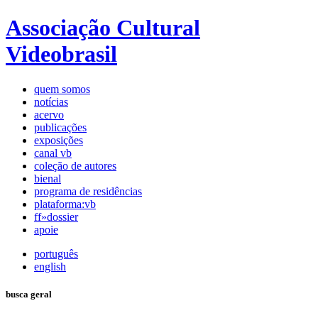
Associação Cultural
Videobrasil
quem somos
notícias
acervo
publicações
exposições
canal vb
coleção de autores
bienal
programa de residências
plataforma:vb
ff»dossier
apoie
português
english
busca geral