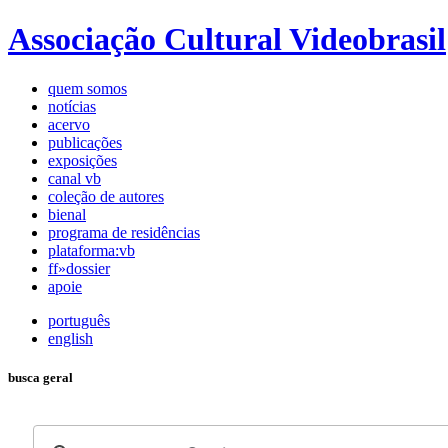
Associação Cultural Videobrasil
quem somos
notícias
acervo
publicações
exposições
canal vb
coleção de autores
bienal
programa de residências
plataforma:vb
ff»dossier
apoie
português
english
busca geral