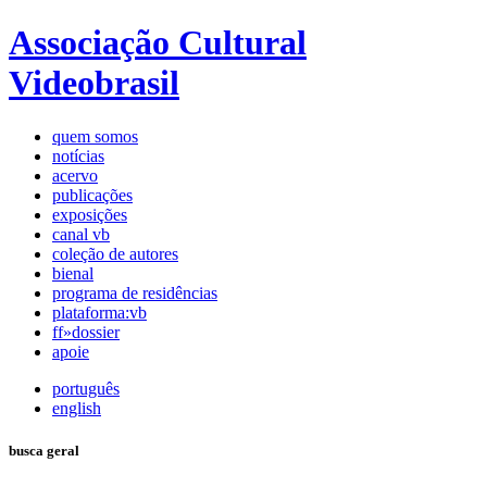
Associação Cultural
Videobrasil
quem somos
notícias
acervo
publicações
exposições
canal vb
coleção de autores
bienal
programa de residências
plataforma:vb
ff»dossier
apoie
português
english
busca geral