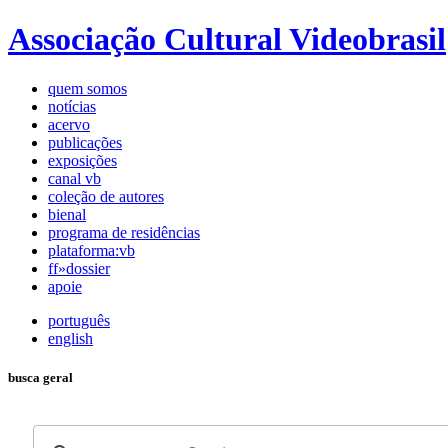
Associação Cultural Videobrasil
quem somos
notícias
acervo
publicações
exposições
canal vb
coleção de autores
bienal
programa de residências
plataforma:vb
ff»dossier
apoie
português
english
busca geral