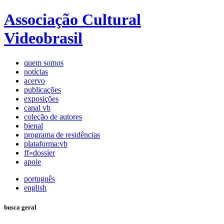
Associação Cultural
Videobrasil
quem somos
notícias
acervo
publicações
exposições
canal vb
coleção de autores
bienal
programa de residências
plataforma:vb
ff»dossier
apoie
português
english
busca geral