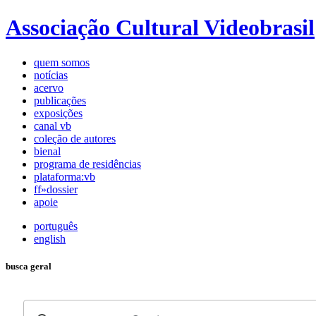
Associação Cultural Videobrasil
quem somos
notícias
acervo
publicações
exposições
canal vb
coleção de autores
bienal
programa de residências
plataforma:vb
ff»dossier
apoie
português
english
busca geral