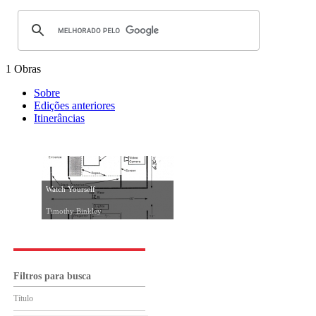
1 Obras
Sobre
Edições anteriores
Itinerâncias
Watch Yourself
Timothy Binkley
Filtros para busca
Título