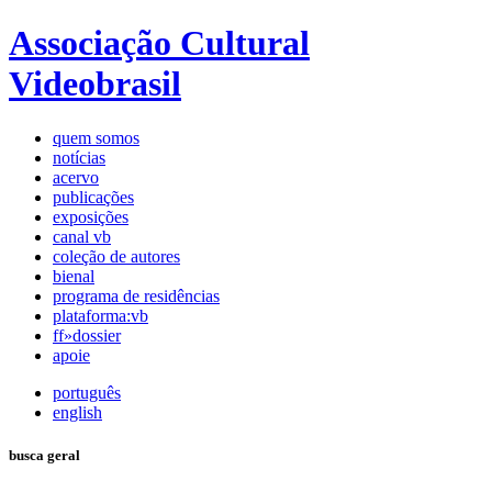
Associação Cultural
Videobrasil
quem somos
notícias
acervo
publicações
exposições
canal vb
coleção de autores
bienal
programa de residências
plataforma:vb
ff»dossier
apoie
português
english
busca geral