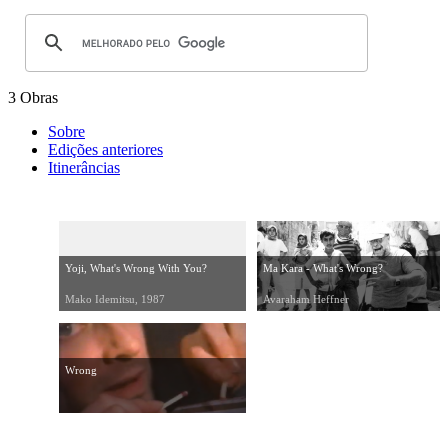
3 Obras
Sobre
Edições anteriores
Itinerâncias
Yoji, What's Wrong With You?
Ma Kara - What's Wrong?
Mako Idemitsu, 1987
Avaraham Heffner
Wrong