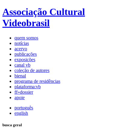
Associação Cultural
Videobrasil
quem somos
notícias
acervo
publicações
exposições
canal vb
coleção de autores
bienal
programa de residências
plataforma:vb
ff»dossier
apoie
português
english
busca geral