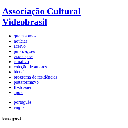
Associação Cultural
Videobrasil
quem somos
notícias
acervo
publicações
exposições
canal vb
coleção de autores
bienal
programa de residências
plataforma:vb
ff»dossier
apoie
português
english
busca geral