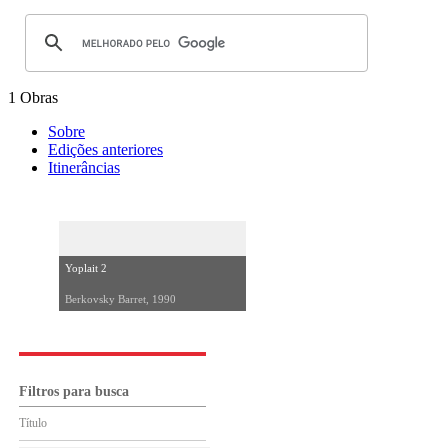
1 Obras
Sobre
Edições anteriores
Itinerâncias
Yoplait 2
Berkovsky Barret, 1990
Filtros para busca
Título