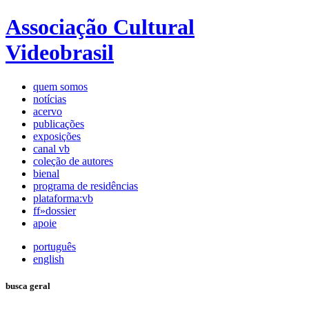
Associação Cultural
Videobrasil
quem somos
notícias
acervo
publicações
exposições
canal vb
coleção de autores
bienal
programa de residências
plataforma:vb
ff»dossier
apoie
português
english
busca geral