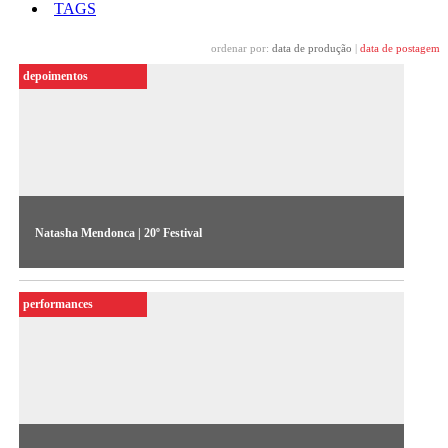
TAGS
ordenar por:
data de produção
|
data de postagem
depoimentos
Natasha Mendonca | 20º Festival
A artista indiana Natasha Mendonca fala sobre sua obra
premiada Ajeeb Aashiq, exposta no 20º Festival de Arte
performances
Contemporânea Sesc_Videobrasil