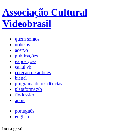
Associação Cultural
Videobrasil
quem somos
notícias
acervo
publicações
exposições
canal vb
coleção de autores
bienal
programa de residências
plataforma:vb
ff»dossier
apoie
português
english
busca geral