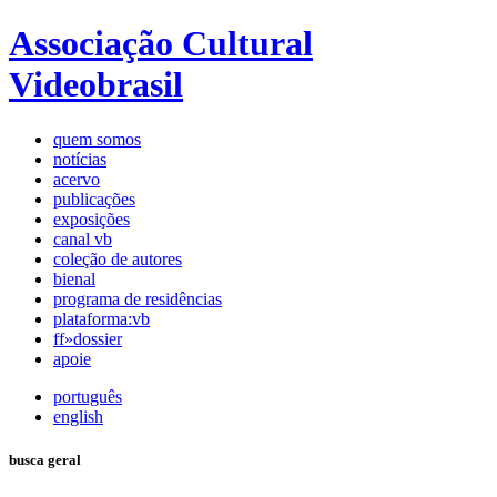
Associação Cultural
Videobrasil
quem somos
notícias
acervo
publicações
exposições
canal vb
coleção de autores
bienal
programa de residências
plataforma:vb
ff»dossier
apoie
português
english
busca geral