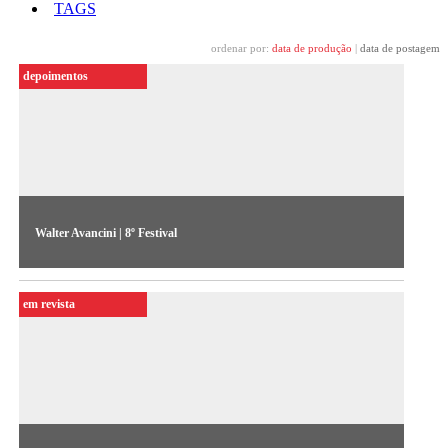
TAGS
ordenar por:
data de produção
|
data de postagem
depoimentos
Walter Avancini | 8º Festival
"Usar a nossa realidade criativamente", destaca o diretor de
TV Walter Avancini ao falar sobre o intercâmbio entre o Sul e
em revista
o Norte no campo da produção videográfica