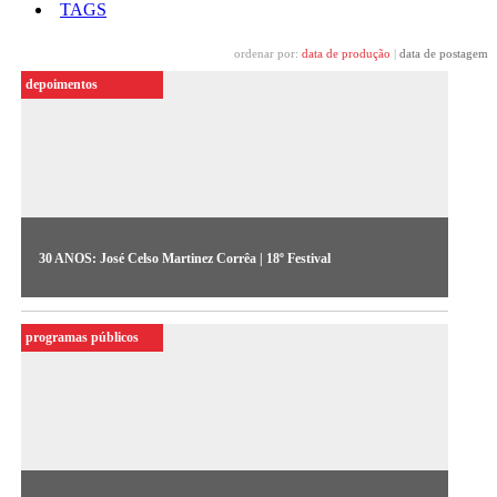
TAGS
ordenar por:
data de produção
|
data de postagem
depoimentos
30 ANOS: José Celso Martinez Corrêa | 18º Festival
​O diretor de teatro José Celso Martinez relembra a atuação do
grupo Uzyna Uzona nos anos 1980, quando se apropriaram da
programas públicos
nova linguagem do vídeo para se expressar diante dos anos de
censura