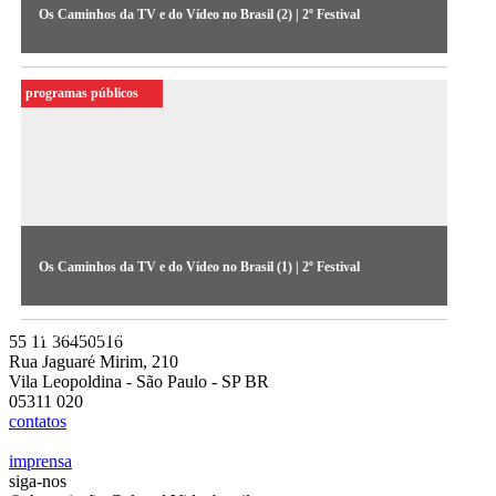
Os Caminhos da TV e do Vídeo no Brasil (2) | 2º Festival
Segundo debate do Festival de 1984, dedicado à produção
independente (áudio cedido pelo Acervo do MIS-SP)
programas públicos
Os Caminhos da TV e do Vídeo no Brasil (1) | 2º Festival
Primeiro debate realizado no Festival de 1984, abordou
aspectos políticos e econômicos (áudio cedido pelo Acervo do
55 11 36450516
MIS-SP)
Rua Jaguaré Mirim, 210
Vila Leopoldina - São Paulo - SP BR
05311 020
contatos
imprensa
siga-nos