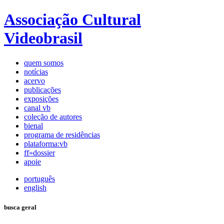
Associação Cultural
Videobrasil
quem somos
notícias
acervo
publicações
exposições
canal vb
coleção de autores
bienal
programa de residências
plataforma:vb
ff»dossier
apoie
português
english
busca geral