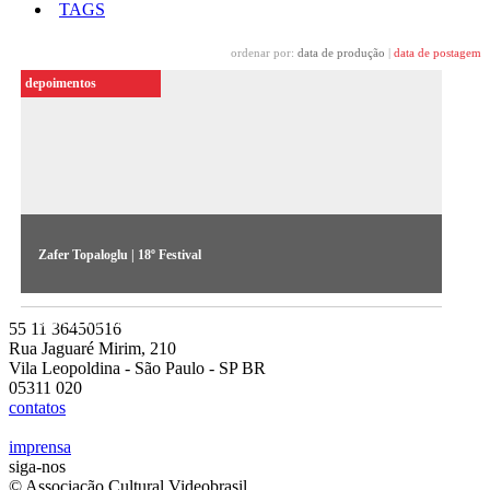
TAGS
ordenar por:
data de produção
|
data de postagem
depoimentos
Zafer Topaloglu | 18º Festival
O artista reflete sobre a construção da memória presente em
sua obra exibida do 18º Festival
55 11 36450516
Rua Jaguaré Mirim, 210
Vila Leopoldina - São Paulo - SP BR
05311 020
contatos
imprensa
siga-nos
© Associação Cultural Videobrasil