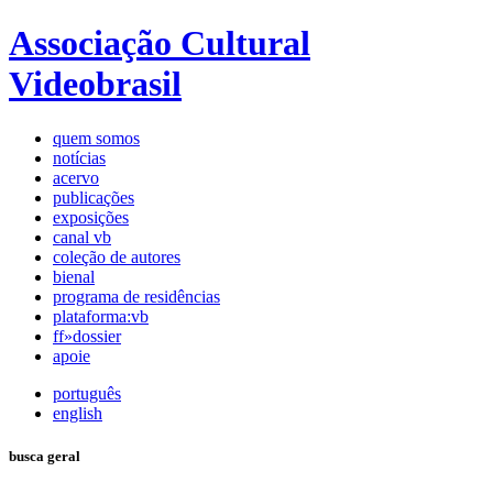
Associação Cultural
Videobrasil
quem somos
notícias
acervo
publicações
exposições
canal vb
coleção de autores
bienal
programa de residências
plataforma:vb
ff»dossier
apoie
português
english
busca geral