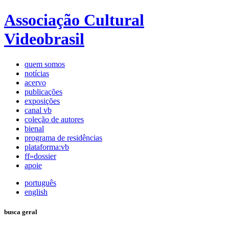
Associação Cultural
Videobrasil
quem somos
notícias
acervo
publicações
exposições
canal vb
coleção de autores
bienal
programa de residências
plataforma:vb
ff»dossier
apoie
português
english
busca geral