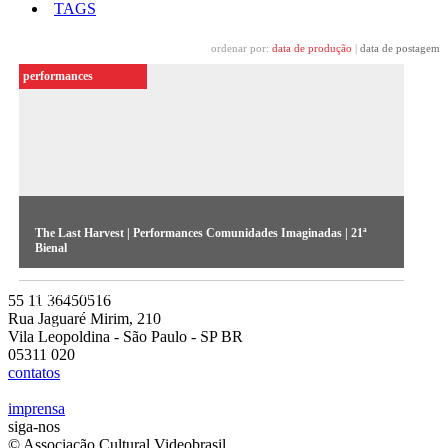
TAGS
ordenar por:
data de produção
|
data de postagem
performances
The Last Harvest | Performances Comunidades Imaginadas | 21ª
Bienal
Com referência em fotografias feitas por Marc Ferrez em
55 11 36450516
1882, a ação alude às tensões entre o escravizado, ansioso por
Rua Jaguaré Mirim, 210
se libertar, e o escravizador, que tenta impedi-lo.
Vila Leopoldina - São Paulo - SP BR
05311 020
contatos
imprensa
siga-nos
© Associação Cultural Videobrasil