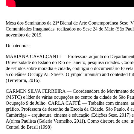
Mesa dos Seminários da 21ª Bienal de Arte Contemporânea Sesc_Vid
Comunidades Imaginadas, realizados no Sesc 24 de Maio (São Paul
novembro de 2019.
Debatedoras:
MARIANA CAVALCANTI — Professora-adjunta do Departamento d
Universidade do Estado do Rio de Janeiro, pesquisa cidades. Coor
de estudos sobre moradia e cidade, codirigiu o documentário Favela 
a coletânea Occupy All Streets: Olympic urbanism and contested fut
(Terreform, 2016).
CARMEN SILVA FERREIRA — Coordenadora do Movimento dos 
(MSTC) e líder de várias ocupações no centro da cidade de São Paul
Ocupação 9 de Julho. CARLA CAFFÉ — Trabalha com cinema, arte,
gráfico. Professora de desenho da Escola da Cidade, São Paulo, é au
Cambridge – arquitetura, cinema e educação (Edições Sesc, 2017) e d
A(e)rea Paulista (Galeria Vermelho, 2011). Como diretora de arte, 
Central do Brasil (1998).