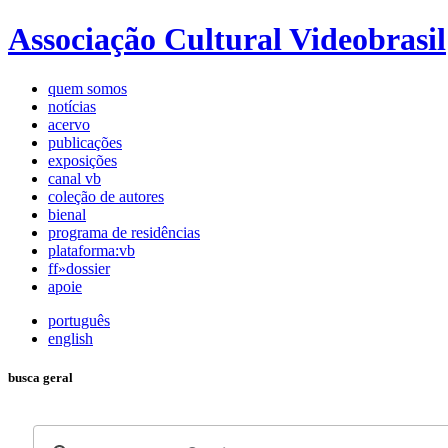
Associação Cultural Videobrasil
quem somos
notícias
acervo
publicações
exposições
canal vb
coleção de autores
bienal
programa de residências
plataforma:vb
ff»dossier
apoie
português
english
busca geral