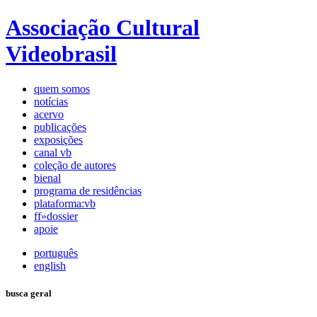
Associação Cultural
Videobrasil
quem somos
notícias
acervo
publicações
exposições
canal vb
coleção de autores
bienal
programa de residências
plataforma:vb
ff»dossier
apoie
português
english
busca geral