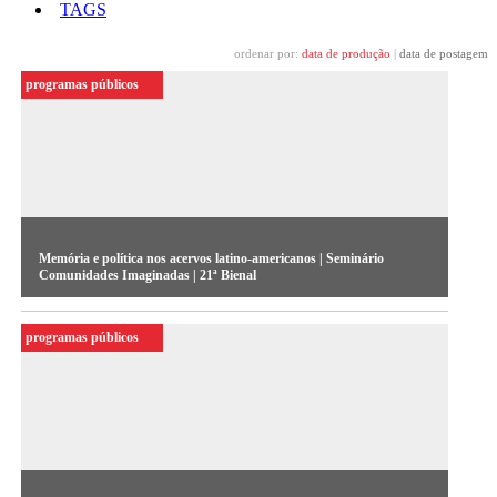
TAGS
ordenar por:
data de produção
|
data de postagem
programas públicos
Memória e política nos acervos latino-americanos | Seminário
Comunidades Imaginadas | 21ª Bienal
Mesa dos Seminários da 21ª Bienal de Arte Contemporânea
programas públicos
Sesc_Videobrasil | Comunidades Imaginadas, realizados no
Sesc 24 de Maio (São Paulo) em outubro e novembro de
2019.