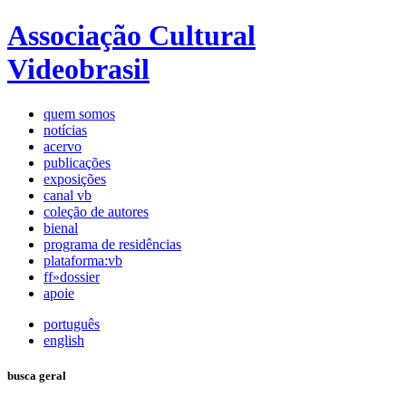
Associação Cultural
Videobrasil
quem somos
notícias
acervo
publicações
exposições
canal vb
coleção de autores
bienal
programa de residências
plataforma:vb
ff»dossier
apoie
português
english
busca geral