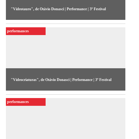
"Videotauro", de Otávio Donasci | Performance | 3º Festival
Um cavalo com um monitor de TV de 20 polegadas no lugar
da cabeça circulou pelas ruas do Bixiga.
performances
"Videocriaturas", de Otávio Donasci | Performance | 3º Festival
Uma vídeo-criatura passeia pela exposição durante o festival;
outras duas vídeo-criaturas lutam kendô.
performances