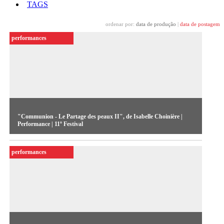
TAGS
ordenar por:
data de produção
|
data de postagem
performances
"Communion - Le Partage des peaux II", de Isabelle Choinière |
Performance | 11º Festival
Imagens digitalizadas do corpo da performer projetam-se na
performances
tela conforme ela se movimenta, graças a sensores espalhados
por suas pernas, braços e tronco.