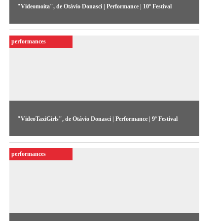
"Videomoita", de Otávio Donasci | Performance | 10º Festival
Um personagem-balão com expressões produzidas por
monitores de vídeo pairava sobre o Conjunto Esportivo do
performances
Sesc Pompeia.
"VideoTaxiGirls", de Otávio Donasci | Performance | 9º Festival
Um casal de manequins de rodinhas com monitores de vídeo
na cabeça podem ser “tirados para dançar” pelo público. Basta
performances
pagar o gigolô que opera os vídeos e o gravador.