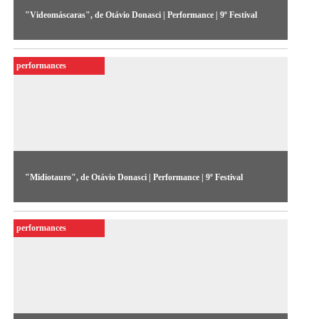
"Videomáscaras", de Otávio Donasci | Performance | 9º Festival
Peformance em que velas-vídeo são transformadas em
imensos rostos através de projeções tridimensionais.
performances
"Midiotauro", de Otávio Donasci | Performance | 9º Festival
Baseado na lenda grega do Minotauro, a performance
envolvia uma videocriatura com cabeça de boi e um monitor
performances
no lugar de cada olho.