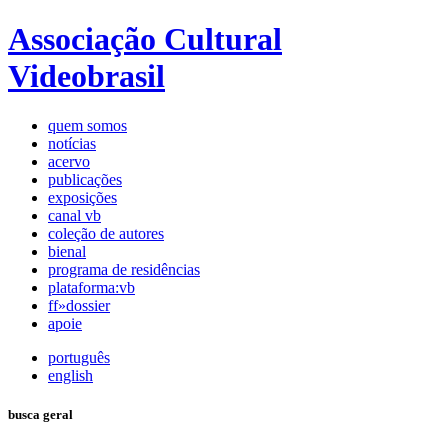
Associação Cultural
Videobrasil
quem somos
notícias
acervo
publicações
exposições
canal vb
coleção de autores
bienal
programa de residências
plataforma:vb
ff»dossier
apoie
português
english
busca geral