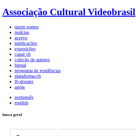
Associação Cultural Videobrasil
quem somos
notícias
acervo
publicações
exposições
canal vb
coleção de autores
bienal
programa de residências
plataforma:vb
ff»dossier
apoie
português
english
busca geral