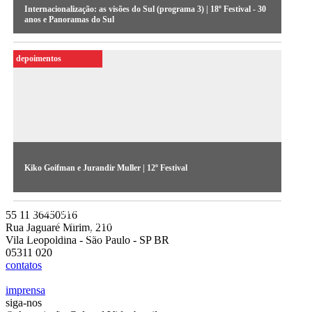
Internacionalização: as visões do Sul (programa 3) | 18º Festival - 30
anos e Panoramas do Sul
depoimentos
Kiko Goifman e Jurandir Muller | 12º Festival
Os diretores da Palio TV falam sobre a concepção de Urbe,
trabalho apresentado no Festival de 1998, que retrata o meio
55 11 36450516
urbano da Av. Paulista. A obra foi inspirada no livro da
Rua Jaguaré Mirim, 210
arquiteta Marta Bogea
Vila Leopoldina - São Paulo - SP BR
05311 020
contatos
imprensa
siga-nos