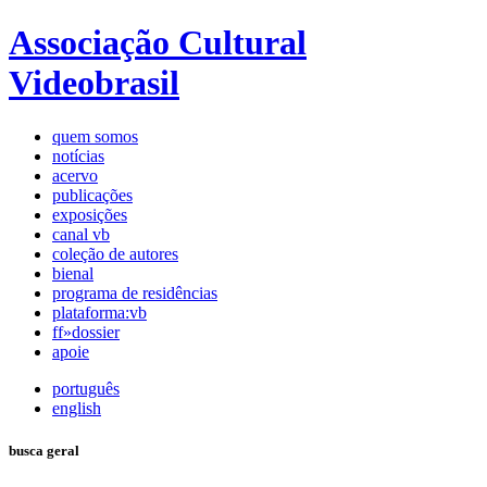
Associação Cultural
Videobrasil
quem somos
notícias
acervo
publicações
exposições
canal vb
coleção de autores
bienal
programa de residências
plataforma:vb
ff»dossier
apoie
português
english
busca geral