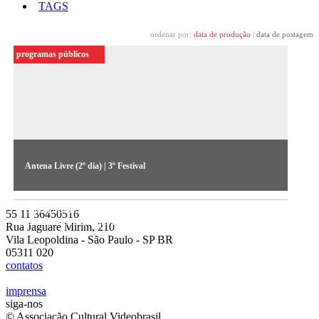
TAGS
ordenar por:
data de produção
|
data de postagem
programas públicos
Antena Livre (2º dia) | 3º Festival
Segundo encontro da série, realizada em 1985, dá
continuidade às propostas para a criação de uma antena livre
55 11 36450516
em São Paulo (áudio cedido pelo Acervo do MIS-SP)
Rua Jaguaré Mirim, 210
Vila Leopoldina - São Paulo - SP BR
05311 020
contatos
imprensa
siga-nos
© Associação Cultural Videobrasil