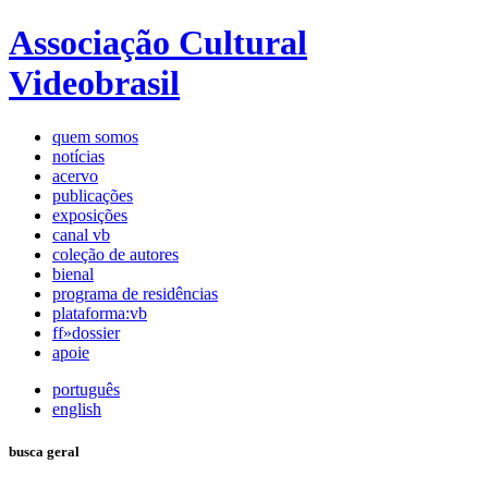
Associação Cultural
Videobrasil
quem somos
notícias
acervo
publicações
exposições
canal vb
coleção de autores
bienal
programa de residências
plataforma:vb
ff»dossier
apoie
português
english
busca geral