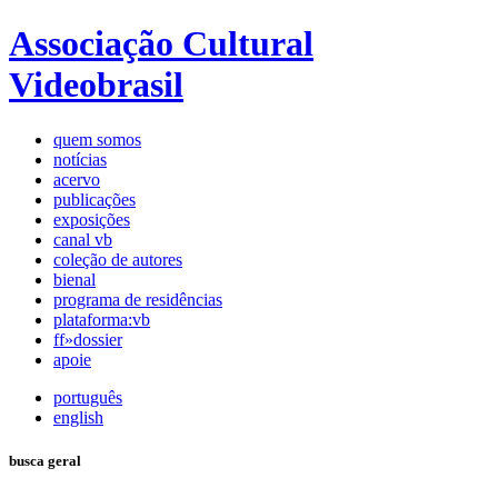
Associação Cultural
Videobrasil
quem somos
notícias
acervo
publicações
exposições
canal vb
coleção de autores
bienal
programa de residências
plataforma:vb
ff»dossier
apoie
português
english
busca geral