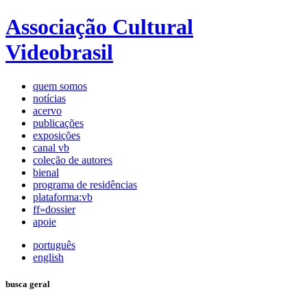
Associação Cultural
Videobrasil
quem somos
notícias
acervo
publicações
exposições
canal vb
coleção de autores
bienal
programa de residências
plataforma:vb
ff»dossier
apoie
português
english
busca geral