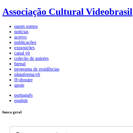
Associação Cultural Videobrasil
quem somos
notícias
acervo
publicações
exposições
canal vb
coleção de autores
bienal
programa de residências
plataforma:vb
ff»dossier
apoie
português
english
busca geral