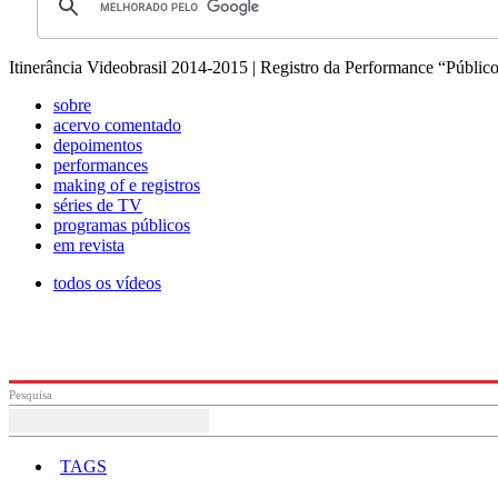
Itinerância Videobrasil 2014-2015 | Registro da Performance “Públi
sobre
acervo comentado
depoimentos
performances
making of e registros
séries de TV
programas públicos
em revista
todos os vídeos
Pesquisa
TAGS