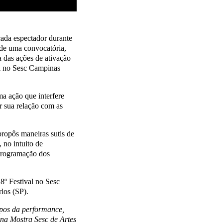
cada espectador durante
r de uma convocatória,
 das ações de ativação
il no Sesc Campinas
a ação que interfere
r sua relação com as
propôs maneiras sutis de
 no intuito de
 programação dos
8º Festival no Sesc
los (SP).
mpos da performance,
s na Mostra Sesc de Artes