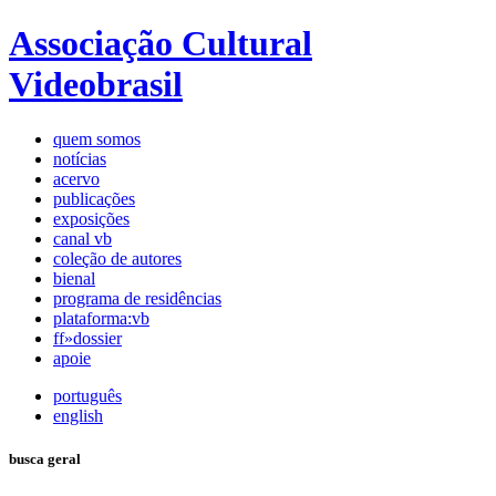
Associação Cultural
Videobrasil
quem somos
notícias
acervo
publicações
exposições
canal vb
coleção de autores
bienal
programa de residências
plataforma:vb
ff»dossier
apoie
português
english
busca geral